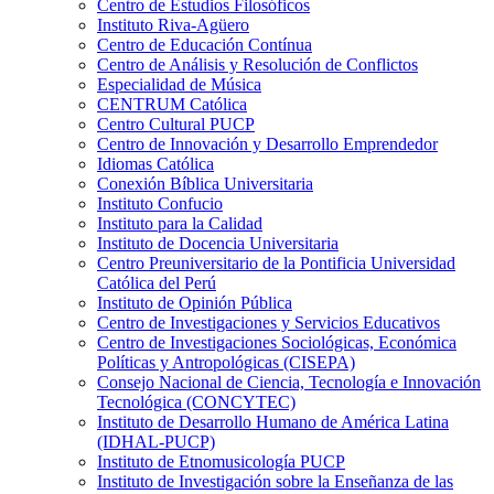
Centro de Estudios Filosóficos
Instituto Riva-Agüero
Centro de Educación Contínua
Centro de Análisis y Resolución de Conflictos
Especialidad de Música
CENTRUM Católica
Centro Cultural PUCP
Centro de Innovación y Desarrollo Emprendedor
Idiomas Católica
Conexión Bíblica Universitaria
Instituto Confucio
Instituto para la Calidad
Instituto de Docencia Universitaria
Centro Preuniversitario de la Pontificia Universidad
Católica del Perú
Instituto de Opinión Pública
Centro de Investigaciones y Servicios Educativos
Centro de Investigaciones Sociológicas, Económica
Políticas y Antropológicas (CISEPA)
Consejo Nacional de Ciencia, Tecnología e Innovación
Tecnológica (CONCYTEC)
Instituto de Desarrollo Humano de América Latina
(IDHAL-PUCP)
Instituto de Etnomusicología PUCP
Instituto de Investigación sobre la Enseñanza de las