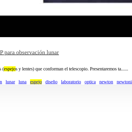
P para observación lunar
s (
espejo
s y lentes) que conforman el telescopio. Presentaremos ta......
on
lunar
luna
espejo
diseño
laboratorio
optica
newton
newtoni