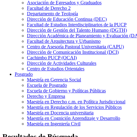
Asociación de Egresados y Graduados
Facultad de Derecho 2
Departamento de Teología
Dirección de Educación Continua (DEC)
Facultad de Estudios Interdisciplinarios de la PUCP
Dirección de Gestión del Talento Humano (DGTH)
Dirección Académica de Planeamiento y Evaluación (D
Facultad de Arquitectura y Urbanismo
Centro de Asesoría Pastoral Universitaria (CAPU)
Dirección de Comunicación Institucional (DCI)
Cachimbo PUCP (OCAI)
Dirección de Actividades Culturales
Centro de Estudios Orientales
Posgrado
Maestría en Gerencia Social
Escuela de Posgrado
Escuela de Gobierno y Políticas Públicas
Derecho y Empresa
Maestría en Derecho c.m. en Política Jurisdiccional
Maestría en Regulación de los Servicios Públicos
Maestría en Docencia universitaria
Maestría en Cognición Aprendizaje y Desarrollo
Maestría en Ingeniería Civil
Resultados de Búsqueda