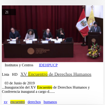
21
Institutos y Centros
IDEHPUCP
XV
Encuentro
de Derechos Humanos
Lista
HD
03 de Junio de 2019
...Inauguración del XV
Encuentro
de Derechos Humanos y
Conferencia inaugural a cargo d......
xv
encuentro
derechos
humanos