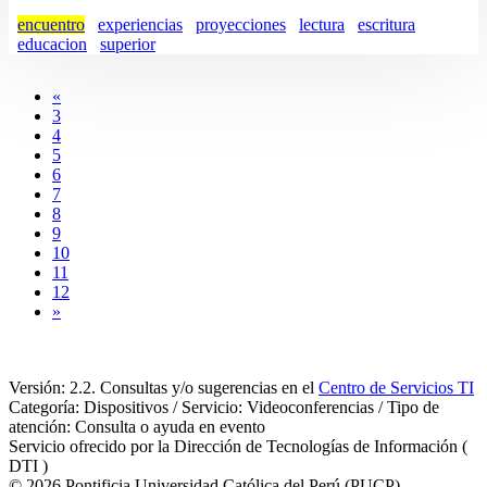
encuentro
experiencias
proyecciones
lectura
escritura
educacion
superior
«
3
4
5
6
7
8
9
10
11
12
»
Versión: 2.2. Consultas y/o sugerencias en el
Centro de Servicios TI
Categoría: Dispositivos / Servicio: Videoconferencias / Tipo de
atención: Consulta o ayuda en evento
Servicio ofrecido por la Dirección de Tecnologías de Información (
DTI )
© 2026 Pontificia Universidad Católica del Perú (PUCP)