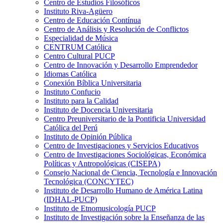
Centro de Estudios Filosóficos
Instituto Riva-Agüero
Centro de Educación Contínua
Centro de Análisis y Resolución de Conflictos
Especialidad de Música
CENTRUM Católica
Centro Cultural PUCP
Centro de Innovación y Desarrollo Emprendedor
Idiomas Católica
Conexión Bíblica Universitaria
Instituto Confucio
Instituto para la Calidad
Instituto de Docencia Universitaria
Centro Preuniversitario de la Pontificia Universidad
Católica del Perú
Instituto de Opinión Pública
Centro de Investigaciones y Servicios Educativos
Centro de Investigaciones Sociológicas, Económica
Políticas y Antropológicas (CISEPA)
Consejo Nacional de Ciencia, Tecnología e Innovación
Tecnológica (CONCYTEC)
Instituto de Desarrollo Humano de América Latina
(IDHAL-PUCP)
Instituto de Etnomusicología PUCP
Instituto de Investigación sobre la Enseñanza de las