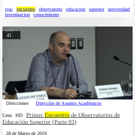
vrac
encuentro
observatorio
educacion
superior
universidad
investigacion
conocimiento
43
Direcciones
Dirección de Asuntos Académicos
Primer
Encuentro
de Observatorios de
Lista
HD
Educación Superior (Parte 03)
28 de Marzo de 2019