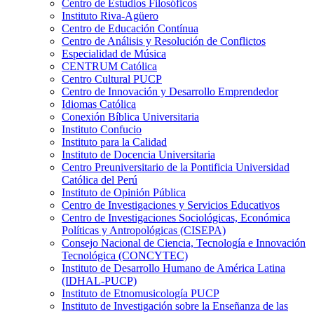
Centro de Estudios Filosóficos
Instituto Riva-Agüero
Centro de Educación Contínua
Centro de Análisis y Resolución de Conflictos
Especialidad de Música
CENTRUM Católica
Centro Cultural PUCP
Centro de Innovación y Desarrollo Emprendedor
Idiomas Católica
Conexión Bíblica Universitaria
Instituto Confucio
Instituto para la Calidad
Instituto de Docencia Universitaria
Centro Preuniversitario de la Pontificia Universidad
Católica del Perú
Instituto de Opinión Pública
Centro de Investigaciones y Servicios Educativos
Centro de Investigaciones Sociológicas, Económica
Políticas y Antropológicas (CISEPA)
Consejo Nacional de Ciencia, Tecnología e Innovación
Tecnológica (CONCYTEC)
Instituto de Desarrollo Humano de América Latina
(IDHAL-PUCP)
Instituto de Etnomusicología PUCP
Instituto de Investigación sobre la Enseñanza de las