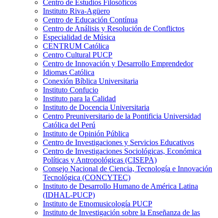
Centro de Estudios Filosóficos
Instituto Riva-Agüero
Centro de Educación Contínua
Centro de Análisis y Resolución de Conflictos
Especialidad de Música
CENTRUM Católica
Centro Cultural PUCP
Centro de Innovación y Desarrollo Emprendedor
Idiomas Católica
Conexión Bíblica Universitaria
Instituto Confucio
Instituto para la Calidad
Instituto de Docencia Universitaria
Centro Preuniversitario de la Pontificia Universidad
Católica del Perú
Instituto de Opinión Pública
Centro de Investigaciones y Servicios Educativos
Centro de Investigaciones Sociológicas, Económica
Políticas y Antropológicas (CISEPA)
Consejo Nacional de Ciencia, Tecnología e Innovación
Tecnológica (CONCYTEC)
Instituto de Desarrollo Humano de América Latina
(IDHAL-PUCP)
Instituto de Etnomusicología PUCP
Instituto de Investigación sobre la Enseñanza de las