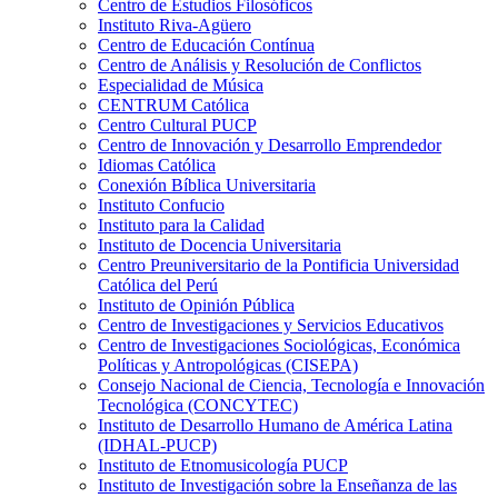
Centro de Estudios Filosóficos
Instituto Riva-Agüero
Centro de Educación Contínua
Centro de Análisis y Resolución de Conflictos
Especialidad de Música
CENTRUM Católica
Centro Cultural PUCP
Centro de Innovación y Desarrollo Emprendedor
Idiomas Católica
Conexión Bíblica Universitaria
Instituto Confucio
Instituto para la Calidad
Instituto de Docencia Universitaria
Centro Preuniversitario de la Pontificia Universidad
Católica del Perú
Instituto de Opinión Pública
Centro de Investigaciones y Servicios Educativos
Centro de Investigaciones Sociológicas, Económica
Políticas y Antropológicas (CISEPA)
Consejo Nacional de Ciencia, Tecnología e Innovación
Tecnológica (CONCYTEC)
Instituto de Desarrollo Humano de América Latina
(IDHAL-PUCP)
Instituto de Etnomusicología PUCP
Instituto de Investigación sobre la Enseñanza de las