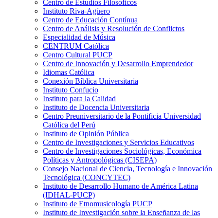
Centro de Estudios Filosóficos
Instituto Riva-Agüero
Centro de Educación Contínua
Centro de Análisis y Resolución de Conflictos
Especialidad de Música
CENTRUM Católica
Centro Cultural PUCP
Centro de Innovación y Desarrollo Emprendedor
Idiomas Católica
Conexión Bíblica Universitaria
Instituto Confucio
Instituto para la Calidad
Instituto de Docencia Universitaria
Centro Preuniversitario de la Pontificia Universidad
Católica del Perú
Instituto de Opinión Pública
Centro de Investigaciones y Servicios Educativos
Centro de Investigaciones Sociológicas, Económica
Políticas y Antropológicas (CISEPA)
Consejo Nacional de Ciencia, Tecnología e Innovación
Tecnológica (CONCYTEC)
Instituto de Desarrollo Humano de América Latina
(IDHAL-PUCP)
Instituto de Etnomusicología PUCP
Instituto de Investigación sobre la Enseñanza de las