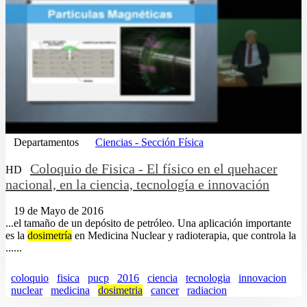
Departamentos
Ciencias - Sección Física
Coloquio de Fisica - El físico en el quehacer
HD
nacional, en la ciencia, tecnología e innovación
19 de Mayo de 2016
...el tamaño de un depósito de petróleo. Una aplicación importante
es la
dosimetría
en Medicina Nuclear y radioterapia, que controla la
......
coloquio
fisica
pucp
2016
ciencia
tecnologia
innovacion
nuclear
medicina
dosimetria
cancer
radiacion