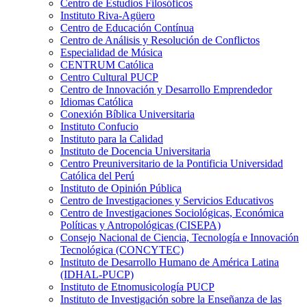
Centro de Estudios Filosóficos
Instituto Riva-Agüero
Centro de Educación Contínua
Centro de Análisis y Resolución de Conflictos
Especialidad de Música
CENTRUM Católica
Centro Cultural PUCP
Centro de Innovación y Desarrollo Emprendedor
Idiomas Católica
Conexión Bíblica Universitaria
Instituto Confucio
Instituto para la Calidad
Instituto de Docencia Universitaria
Centro Preuniversitario de la Pontificia Universidad
Católica del Perú
Instituto de Opinión Pública
Centro de Investigaciones y Servicios Educativos
Centro de Investigaciones Sociológicas, Económica
Políticas y Antropológicas (CISEPA)
Consejo Nacional de Ciencia, Tecnología e Innovación
Tecnológica (CONCYTEC)
Instituto de Desarrollo Humano de América Latina
(IDHAL-PUCP)
Instituto de Etnomusicología PUCP
Instituto de Investigación sobre la Enseñanza de las