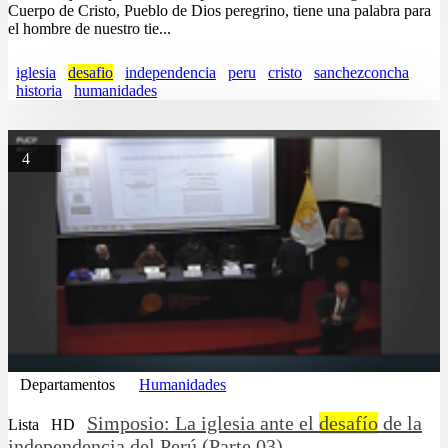
Cuerpo de Cristo, Pueblo de Dios peregrino, tiene una palabra para
el hombre de nuestro tie...
iglesia
desafio
independencia
peru
cristo
sanchezconcha
historia
humanidades
4
Departamentos
Humanidades
Simposio: La iglesia ante el
desafío
de la
Lista
HD
independencia del Perú (Parte 03)