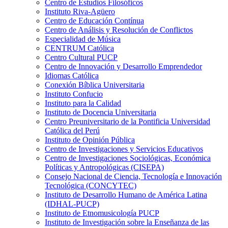
Centro de Estudios Filosóficos
Instituto Riva-Agüero
Centro de Educación Contínua
Centro de Análisis y Resolución de Conflictos
Especialidad de Música
CENTRUM Católica
Centro Cultural PUCP
Centro de Innovación y Desarrollo Emprendedor
Idiomas Católica
Conexión Bíblica Universitaria
Instituto Confucio
Instituto para la Calidad
Instituto de Docencia Universitaria
Centro Preuniversitario de la Pontificia Universidad
Católica del Perú
Instituto de Opinión Pública
Centro de Investigaciones y Servicios Educativos
Centro de Investigaciones Sociológicas, Económica
Políticas y Antropológicas (CISEPA)
Consejo Nacional de Ciencia, Tecnología e Innovación
Tecnológica (CONCYTEC)
Instituto de Desarrollo Humano de América Latina
(IDHAL-PUCP)
Instituto de Etnomusicología PUCP
Instituto de Investigación sobre la Enseñanza de las