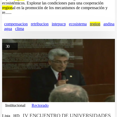
ecosistémicos. Explorar las condiciones para una cooperación
region
al en la promoción de los mecanismos de compensación y
re......
compensacion
retribucion
intepucp
ecosistema
region
andina
agua
clima
30
Institucional
Rectorado
IV ENCUENTRO DE UNIVERSIDADES
Lista
HD