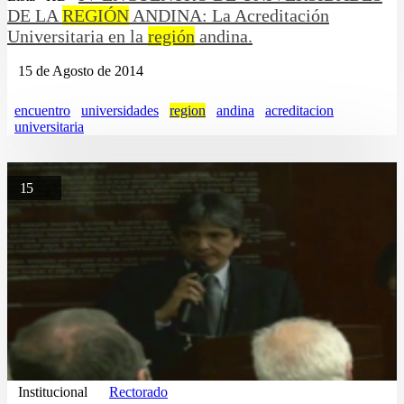
DE LA
REGIÓN
ANDINA: La Acreditación
Universitaria en la
región
andina.
15 de Agosto de 2014
encuentro
universidades
region
andina
acreditacion
universitaria
15
Institucional
Rectorado