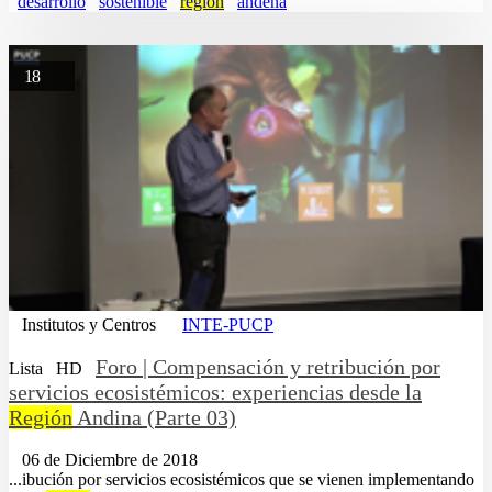
desarrollo
sostenible
region
andena
18
Institutos y Centros
INTE-PUCP
Foro | Compensación y retribución por
Lista
HD
servicios ecosistémicos: experiencias desde la
Región
Andina (Parte 03)
06 de Diciembre de 2018
...ibución por servicios ecosistémicos que se vienen implementando