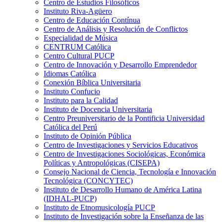
Centro de Estudios Filosóficos
Instituto Riva-Agüero
Centro de Educación Contínua
Centro de Análisis y Resolución de Conflictos
Especialidad de Música
CENTRUM Católica
Centro Cultural PUCP
Centro de Innovación y Desarrollo Emprendedor
Idiomas Católica
Conexión Bíblica Universitaria
Instituto Confucio
Instituto para la Calidad
Instituto de Docencia Universitaria
Centro Preuniversitario de la Pontificia Universidad
Católica del Perú
Instituto de Opinión Pública
Centro de Investigaciones y Servicios Educativos
Centro de Investigaciones Sociológicas, Económica
Políticas y Antropológicas (CISEPA)
Consejo Nacional de Ciencia, Tecnología e Innovación
Tecnológica (CONCYTEC)
Instituto de Desarrollo Humano de América Latina
(IDHAL-PUCP)
Instituto de Etnomusicología PUCP
Instituto de Investigación sobre la Enseñanza de las