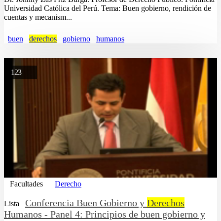
Universidad Católica del Perú. Tema: Buen gobierno, rendición de
cuentas y mecanism...
buen
derechos
gobierno
humanos
123
Facultades
Derecho
Conferencia Buen Gobierno y
Derechos
Lista
Humanos - Panel 4: Principios de buen gobierno y