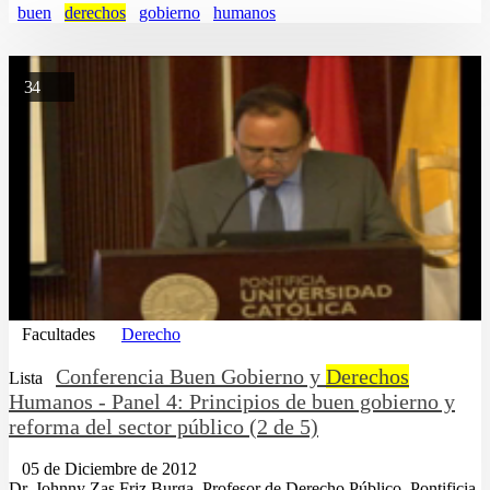
buen
derechos
gobierno
humanos
34
Facultades
Derecho
Conferencia Buen Gobierno y
Derechos
Lista
Humanos - Panel 4: Principios de buen gobierno y
reforma del sector público (2 de 5)
05 de Diciembre de 2012
Dr. Johnny Zas Friz Burga. Profesor de Derecho Público. Pontificia