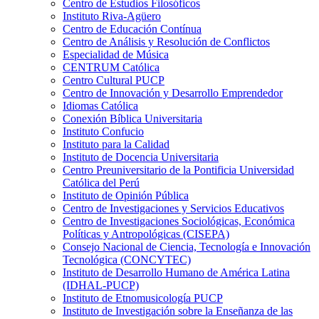
Centro de Estudios Filosóficos
Instituto Riva-Agüero
Centro de Educación Contínua
Centro de Análisis y Resolución de Conflictos
Especialidad de Música
CENTRUM Católica
Centro Cultural PUCP
Centro de Innovación y Desarrollo Emprendedor
Idiomas Católica
Conexión Bíblica Universitaria
Instituto Confucio
Instituto para la Calidad
Instituto de Docencia Universitaria
Centro Preuniversitario de la Pontificia Universidad
Católica del Perú
Instituto de Opinión Pública
Centro de Investigaciones y Servicios Educativos
Centro de Investigaciones Sociológicas, Económica
Políticas y Antropológicas (CISEPA)
Consejo Nacional de Ciencia, Tecnología e Innovación
Tecnológica (CONCYTEC)
Instituto de Desarrollo Humano de América Latina
(IDHAL-PUCP)
Instituto de Etnomusicología PUCP
Instituto de Investigación sobre la Enseñanza de las