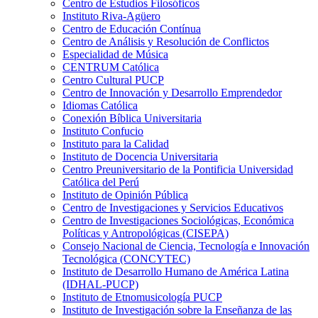
Centro de Estudios Filosóficos
Instituto Riva-Agüero
Centro de Educación Contínua
Centro de Análisis y Resolución de Conflictos
Especialidad de Música
CENTRUM Católica
Centro Cultural PUCP
Centro de Innovación y Desarrollo Emprendedor
Idiomas Católica
Conexión Bíblica Universitaria
Instituto Confucio
Instituto para la Calidad
Instituto de Docencia Universitaria
Centro Preuniversitario de la Pontificia Universidad
Católica del Perú
Instituto de Opinión Pública
Centro de Investigaciones y Servicios Educativos
Centro de Investigaciones Sociológicas, Económica
Políticas y Antropológicas (CISEPA)
Consejo Nacional de Ciencia, Tecnología e Innovación
Tecnológica (CONCYTEC)
Instituto de Desarrollo Humano de América Latina
(IDHAL-PUCP)
Instituto de Etnomusicología PUCP
Instituto de Investigación sobre la Enseñanza de las