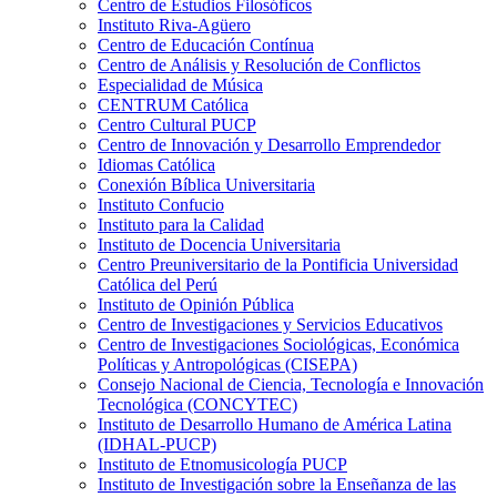
Centro de Estudios Filosóficos
Instituto Riva-Agüero
Centro de Educación Contínua
Centro de Análisis y Resolución de Conflictos
Especialidad de Música
CENTRUM Católica
Centro Cultural PUCP
Centro de Innovación y Desarrollo Emprendedor
Idiomas Católica
Conexión Bíblica Universitaria
Instituto Confucio
Instituto para la Calidad
Instituto de Docencia Universitaria
Centro Preuniversitario de la Pontificia Universidad
Católica del Perú
Instituto de Opinión Pública
Centro de Investigaciones y Servicios Educativos
Centro de Investigaciones Sociológicas, Económica
Políticas y Antropológicas (CISEPA)
Consejo Nacional de Ciencia, Tecnología e Innovación
Tecnológica (CONCYTEC)
Instituto de Desarrollo Humano de América Latina
(IDHAL-PUCP)
Instituto de Etnomusicología PUCP
Instituto de Investigación sobre la Enseñanza de las