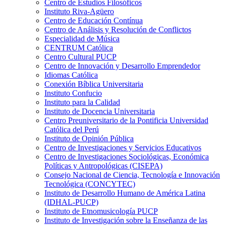
Centro de Estudios Filosóficos
Instituto Riva-Agüero
Centro de Educación Contínua
Centro de Análisis y Resolución de Conflictos
Especialidad de Música
CENTRUM Católica
Centro Cultural PUCP
Centro de Innovación y Desarrollo Emprendedor
Idiomas Católica
Conexión Bíblica Universitaria
Instituto Confucio
Instituto para la Calidad
Instituto de Docencia Universitaria
Centro Preuniversitario de la Pontificia Universidad
Católica del Perú
Instituto de Opinión Pública
Centro de Investigaciones y Servicios Educativos
Centro de Investigaciones Sociológicas, Económica
Políticas y Antropológicas (CISEPA)
Consejo Nacional de Ciencia, Tecnología e Innovación
Tecnológica (CONCYTEC)
Instituto de Desarrollo Humano de América Latina
(IDHAL-PUCP)
Instituto de Etnomusicología PUCP
Instituto de Investigación sobre la Enseñanza de las