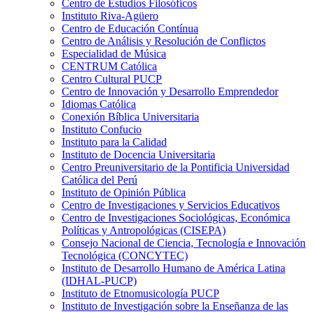
Centro de Estudios Filosóficos
Instituto Riva-Agüero
Centro de Educación Contínua
Centro de Análisis y Resolución de Conflictos
Especialidad de Música
CENTRUM Católica
Centro Cultural PUCP
Centro de Innovación y Desarrollo Emprendedor
Idiomas Católica
Conexión Bíblica Universitaria
Instituto Confucio
Instituto para la Calidad
Instituto de Docencia Universitaria
Centro Preuniversitario de la Pontificia Universidad
Católica del Perú
Instituto de Opinión Pública
Centro de Investigaciones y Servicios Educativos
Centro de Investigaciones Sociológicas, Económica
Políticas y Antropológicas (CISEPA)
Consejo Nacional de Ciencia, Tecnología e Innovación
Tecnológica (CONCYTEC)
Instituto de Desarrollo Humano de América Latina
(IDHAL-PUCP)
Instituto de Etnomusicología PUCP
Instituto de Investigación sobre la Enseñanza de las