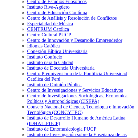
Centro de Estudios Filosóficos
Instituto Riva-Agüero
Centro de Educación Contínua
Centro de Análisis y Resolución de Conflictos
Especialidad de Música
CENTRUM Católica
Centro Cultural PUCP
Centro de Innovación y Desarrollo Emprendedor
Idiomas Católica
Conexión Bíblica Universitaria
Instituto Confucio
Instituto para la Calidad
Instituto de Docencia Universitaria
Centro Preuniversitario de la Pontificia Universidad
Católica del Perú
Instituto de Opinión Pública
Centro de Investigaciones y Servicios Educativos
Centro de Investigaciones Sociológicas, Económica
Políticas y Antropológicas (CISEPA)
Consejo Nacional de Ciencia, Tecnología e Innovación
Tecnológica (CONCYTEC)
Instituto de Desarrollo Humano de América Latina
(IDHAL-PUCP)
Instituto de Etnomusicología PUCP
Instituto de Investigación sobre la Enseñanza de las