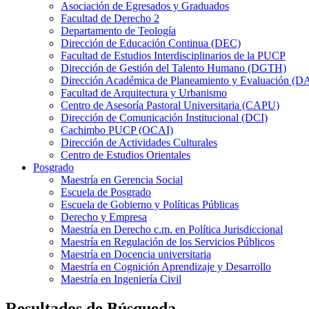
Asociación de Egresados y Graduados
Facultad de Derecho 2
Departamento de Teología
Dirección de Educación Continua (DEC)
Facultad de Estudios Interdisciplinarios de la PUCP
Dirección de Gestión del Talento Humano (DGTH)
Dirección Académica de Planeamiento y Evaluación (D
Facultad de Arquitectura y Urbanismo
Centro de Asesoría Pastoral Universitaria (CAPU)
Dirección de Comunicación Institucional (DCI)
Cachimbo PUCP (OCAI)
Dirección de Actividades Culturales
Centro de Estudios Orientales
Posgrado
Maestría en Gerencia Social
Escuela de Posgrado
Escuela de Gobierno y Políticas Públicas
Derecho y Empresa
Maestría en Derecho c.m. en Política Jurisdiccional
Maestría en Regulación de los Servicios Públicos
Maestría en Docencia universitaria
Maestría en Cognición Aprendizaje y Desarrollo
Maestría en Ingeniería Civil
Resultados de Búsqueda