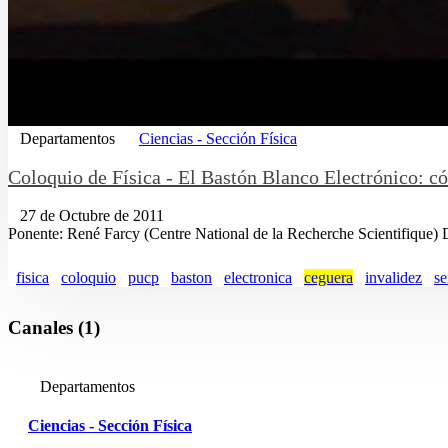
Departamentos
Ciencias - Sección Física
Coloquio de Fí­sica - El Bastón Blanco Electrónico: có
27 de Octubre de 2011
Ponente: René Farcy (Centre National de la Recherche Scientifique) Des
fisica
coloquio
pucp
baston
electronica
ceguera
invalidez
se
Canales (1)
Departamentos
Ciencias - Sección Física