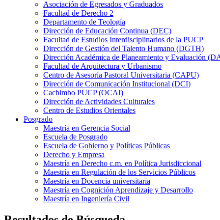
Asociación de Egresados y Graduados
Facultad de Derecho 2
Departamento de Teología
Dirección de Educación Continua (DEC)
Facultad de Estudios Interdisciplinarios de la PUCP
Dirección de Gestión del Talento Humano (DGTH)
Dirección Académica de Planeamiento y Evaluación (D
Facultad de Arquitectura y Urbanismo
Centro de Asesoría Pastoral Universitaria (CAPU)
Dirección de Comunicación Institucional (DCI)
Cachimbo PUCP (OCAI)
Dirección de Actividades Culturales
Centro de Estudios Orientales
Posgrado
Maestría en Gerencia Social
Escuela de Posgrado
Escuela de Gobierno y Políticas Públicas
Derecho y Empresa
Maestría en Derecho c.m. en Política Jurisdiccional
Maestría en Regulación de los Servicios Públicos
Maestría en Docencia universitaria
Maestría en Cognición Aprendizaje y Desarrollo
Maestría en Ingeniería Civil
Resultados de Búsqueda