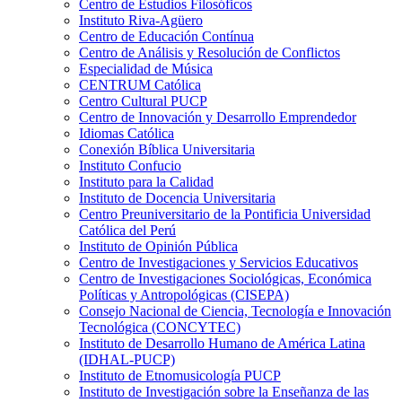
Centro de Estudios Filosóficos
Instituto Riva-Agüero
Centro de Educación Contínua
Centro de Análisis y Resolución de Conflictos
Especialidad de Música
CENTRUM Católica
Centro Cultural PUCP
Centro de Innovación y Desarrollo Emprendedor
Idiomas Católica
Conexión Bíblica Universitaria
Instituto Confucio
Instituto para la Calidad
Instituto de Docencia Universitaria
Centro Preuniversitario de la Pontificia Universidad
Católica del Perú
Instituto de Opinión Pública
Centro de Investigaciones y Servicios Educativos
Centro de Investigaciones Sociológicas, Económica
Políticas y Antropológicas (CISEPA)
Consejo Nacional de Ciencia, Tecnología e Innovación
Tecnológica (CONCYTEC)
Instituto de Desarrollo Humano de América Latina
(IDHAL-PUCP)
Instituto de Etnomusicología PUCP
Instituto de Investigación sobre la Enseñanza de las