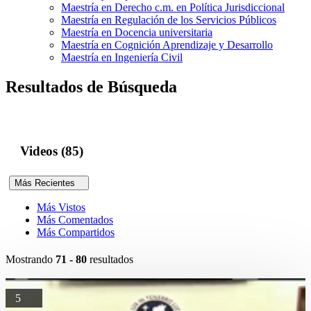
Maestría en Derecho c.m. en Política Jurisdiccional
Maestría en Regulación de los Servicios Públicos
Maestría en Docencia universitaria
Maestría en Cognición Aprendizaje y Desarrollo
Maestría en Ingeniería Civil
Resultados de Búsqueda
Videos (85)
Más Recientes
Más Vistos
Más Comentados
Más Compartidos
Mostrando
71 - 80
resultados
5