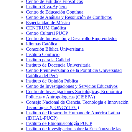
Centro de Estudios Filosóficos
Instituto Riva-Agüero
Centro de Educación Contínua
Centro de Análisis y Resolución de Conflictos
Especialidad de Música
CENTRUM Católica
Centro Cultural PUCP
Centro de Innovación y Desarrollo Emprendedor
Idiomas Católica
Conexión Bíblica Universitaria
Instituto Confucio
Instituto para la Calidad
Instituto de Docencia Universitaria
Centro Preuniversitario de la Pontificia Universidad
Católica del Perú
Instituto de Opinión Pública
Centro de Investigaciones y Servicios Educativos
Centro de Investigaciones Sociológicas, Económica
Políticas y Antropológicas (CISEPA)
Consejo Nacional de Ciencia, Tecnología e Innovación
Tecnológica (CONCYTEC)
Instituto de Desarrollo Humano de América Latina
(IDHAL-PUCP)
Instituto de Etnomusicología PUCP
Instituto de Investigación sobre la Enseñanza de las