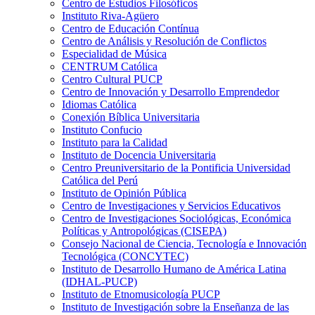
Centro de Estudios Filosóficos
Instituto Riva-Agüero
Centro de Educación Contínua
Centro de Análisis y Resolución de Conflictos
Especialidad de Música
CENTRUM Católica
Centro Cultural PUCP
Centro de Innovación y Desarrollo Emprendedor
Idiomas Católica
Conexión Bíblica Universitaria
Instituto Confucio
Instituto para la Calidad
Instituto de Docencia Universitaria
Centro Preuniversitario de la Pontificia Universidad
Católica del Perú
Instituto de Opinión Pública
Centro de Investigaciones y Servicios Educativos
Centro de Investigaciones Sociológicas, Económica
Políticas y Antropológicas (CISEPA)
Consejo Nacional de Ciencia, Tecnología e Innovación
Tecnológica (CONCYTEC)
Instituto de Desarrollo Humano de América Latina
(IDHAL-PUCP)
Instituto de Etnomusicología PUCP
Instituto de Investigación sobre la Enseñanza de las