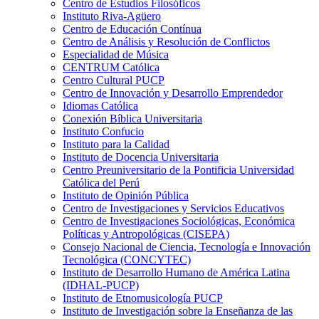
Centro de Estudios Filosóficos
Instituto Riva-Agüero
Centro de Educación Contínua
Centro de Análisis y Resolución de Conflictos
Especialidad de Música
CENTRUM Católica
Centro Cultural PUCP
Centro de Innovación y Desarrollo Emprendedor
Idiomas Católica
Conexión Bíblica Universitaria
Instituto Confucio
Instituto para la Calidad
Instituto de Docencia Universitaria
Centro Preuniversitario de la Pontificia Universidad
Católica del Perú
Instituto de Opinión Pública
Centro de Investigaciones y Servicios Educativos
Centro de Investigaciones Sociológicas, Económica
Políticas y Antropológicas (CISEPA)
Consejo Nacional de Ciencia, Tecnología e Innovación
Tecnológica (CONCYTEC)
Instituto de Desarrollo Humano de América Latina
(IDHAL-PUCP)
Instituto de Etnomusicología PUCP
Instituto de Investigación sobre la Enseñanza de las