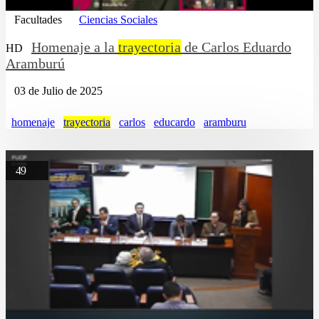
Facultades
Ciencias Sociales
Homenaje a la
trayectoria
de Carlos Eduardo
HD
Aramburú
03 de Julio de 2025
homenaje
trayectoria
carlos
educardo
aramburu
49