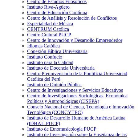
Centro de Estudios Filosóficos
Instituto Riva-Agüero
Centro de Educación Contínua
Centro de Análisis y Resolución de Conflictos
Especialidad de Música
CENTRUM Católica
Centro Cultural PUCP
Centro de Innovación y Desarrollo Emprendedor
Idiomas Católica
Conexión Bíblica Universitaria
Instituto Confucio
Instituto para la Calidad
Instituto de Docencia Universitaria
Centro Preuniversitario de la Pontificia Universidad
Católica del Perú
Instituto de Opinión Pública
Centro de Investigaciones y Servicios Educativos
Centro de Investigaciones Sociológicas, Económica
Políticas y Antropológicas (CISEPA)
Consejo Nacional de Ciencia, Tecnología e Innovación
Tecnológica (CONCYTEC)
Instituto de Desarrollo Humano de América Latina
(IDHAL-PUCP)
Instituto de Etnomusicología PUCP
Instituto de Investigación sobre la Enseñanza de las