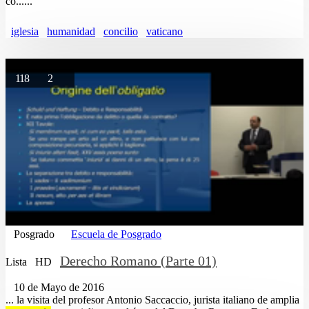
co......
iglesia
humanidad
concilio
vaticano
118
2
Posgrado
Escuela de Posgrado
Derecho Romano (Parte 01)
Lista
HD
10 de Mayo de 2016
... la visita del profesor Antonio Saccaccio, jurista italiano de amplia