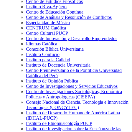
Centro de Estudios Filosóficos
Instituto Riva-Agüero
Centro de Educación Contínua
Centro de Análisis y Resolución de Conflictos
Especialidad de Música
CENTRUM Católica
Centro Cultural PUCP
Centro de Innovación y Desarrollo Emprendedor
Idiomas Católica
Conexión Bíblica Universitaria
Instituto Confucio
Instituto para la Calidad
Instituto de Docencia Universitaria
Centro Preuniversitario de la Pontificia Universidad
Católica del Perú
Instituto de Opinión Pública
Centro de Investigaciones y Servicios Educativos
Centro de Investigaciones Sociológicas, Económica
Políticas y Antropológicas (CISEPA)
Consejo Nacional de Ciencia, Tecnología e Innovación
Tecnológica (CONCYTEC)
Instituto de Desarrollo Humano de América Latina
(IDHAL-PUCP)
Instituto de Etnomusicología PUCP
Instituto de Investigación sobre la Enseñanza de las