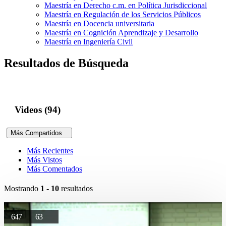
Maestría en Derecho c.m. en Política Jurisdiccional
Maestría en Regulación de los Servicios Públicos
Maestría en Docencia universitaria
Maestría en Cognición Aprendizaje y Desarrollo
Maestría en Ingeniería Civil
Resultados de Búsqueda
Videos (94)
Más Compartidos
Más Recientes
Más Vistos
Más Comentados
Mostrando
1 - 10
resultados
647
63