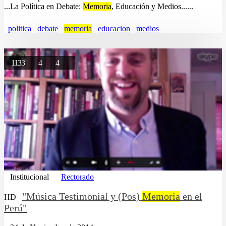
...La Política en Debate:
Memoria
, Educación y Medios......
politica
debate
memoria
educacion
medios
1133
4
4
Institucional
Rectorado
"Música Testimonial y (Pos)
Memoria
en el
HD
Perú"