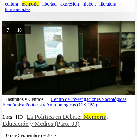
cultura
memoria
libertad
expresion
hibbett
literatura
humanidades
7
10
Institutos y Centros
Centro de Investigaciones Sociológicas,
Económica Políticas y Antropológicas (CISEPA)
La Política en Debate:
Memoria
,
Lista
HD
Educación y Medios (Parte 03)
06 de Septiembre de 2017