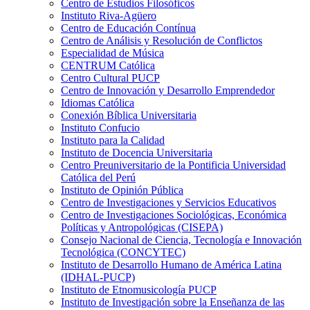
Centro de Estudios Filosóficos
Instituto Riva-Agüero
Centro de Educación Contínua
Centro de Análisis y Resolución de Conflictos
Especialidad de Música
CENTRUM Católica
Centro Cultural PUCP
Centro de Innovación y Desarrollo Emprendedor
Idiomas Católica
Conexión Bíblica Universitaria
Instituto Confucio
Instituto para la Calidad
Instituto de Docencia Universitaria
Centro Preuniversitario de la Pontificia Universidad
Católica del Perú
Instituto de Opinión Pública
Centro de Investigaciones y Servicios Educativos
Centro de Investigaciones Sociológicas, Económica
Políticas y Antropológicas (CISEPA)
Consejo Nacional de Ciencia, Tecnología e Innovación
Tecnológica (CONCYTEC)
Instituto de Desarrollo Humano de América Latina
(IDHAL-PUCP)
Instituto de Etnomusicología PUCP
Instituto de Investigación sobre la Enseñanza de las