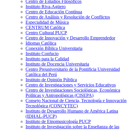
Centro de Estudios Filosóficos
Instituto Riva-Agüero
Centro de Educación Contínua
Centro de Análisis y Resolución de Conflictos
Especialidad de Música
CENTRUM Católica
Centro Cultural PUCP
Centro de Innovación y Desarrollo Emprendedor
Idiomas Católica
Conexión Bíblica Universitaria
Instituto Confucio
Instituto para la Calidad
Instituto de Docencia Universitaria
Centro Preuniversitario de la Pontificia Universidad
Católica del Perú
Instituto de Opinión Pública
Centro de Investigaciones y Servicios Educativos
Centro de Investigaciones Sociológicas, Económica
Políticas y Antropológicas (CISEPA)
Consejo Nacional de Ciencia, Tecnología e Innovación
Tecnológica (CONCYTEC)
Instituto de Desarrollo Humano de América Latina
(IDHAL-PUCP)
Instituto de Etnomusicología PUCP
Instituto de Investigación sobre la Enseñanza de las