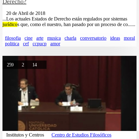
Derecho?
20 de Abril de 2018
...Los actuales Estados de Derecho están regulados por sistemas
jurídico
s que, como el nuestro, han pasado por un proceso de co......
filosofia
cine
arte
musica
charla
conversatorio
ideas
moral
politica
cef
ccpucp
amor
259
2
14
Institutos y Centros
Centro de Estudios Filosóficos