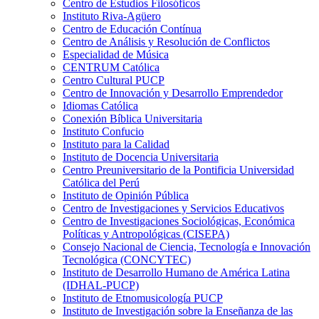
Centro de Estudios Filosóficos
Instituto Riva-Agüero
Centro de Educación Contínua
Centro de Análisis y Resolución de Conflictos
Especialidad de Música
CENTRUM Católica
Centro Cultural PUCP
Centro de Innovación y Desarrollo Emprendedor
Idiomas Católica
Conexión Bíblica Universitaria
Instituto Confucio
Instituto para la Calidad
Instituto de Docencia Universitaria
Centro Preuniversitario de la Pontificia Universidad
Católica del Perú
Instituto de Opinión Pública
Centro de Investigaciones y Servicios Educativos
Centro de Investigaciones Sociológicas, Económica
Políticas y Antropológicas (CISEPA)
Consejo Nacional de Ciencia, Tecnología e Innovación
Tecnológica (CONCYTEC)
Instituto de Desarrollo Humano de América Latina
(IDHAL-PUCP)
Instituto de Etnomusicología PUCP
Instituto de Investigación sobre la Enseñanza de las