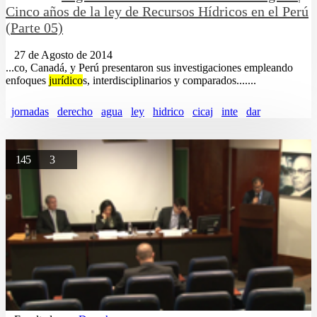
Cinco años de la ley de Recursos Hídricos en el Perú
(Parte 05)
27 de Agosto de 2014
...co, Canadá, y Perú presentaron sus investigaciones empleando
enfoques
jurídico
s, interdisciplinarios y comparados.......
jornadas
derecho
agua
ley
hidrico
cicaj
inte
dar
145
3