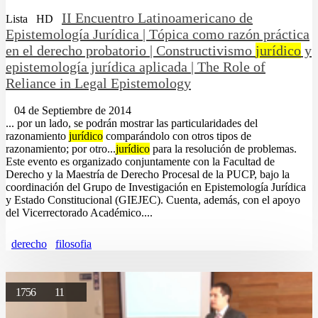
II Encuentro Latinoamericano de
Lista
HD
Epistemología Jurídica | Tópica como razón práctica
en el derecho probatorio | Constructivismo
jurídico
y
epistemología jurídica aplicada | The Role of
Reliance in Legal Epistemology
04 de Septiembre de 2014
... por un lado, se podrán mostrar las particularidades del
razonamiento
jurídico
comparándolo con otros tipos de
razonamiento; por otro...
jurídico
para la resolución de problemas.
Este evento es organizado conjuntamente con la Facultad de
Derecho y la Maestría de Derecho Procesal de la PUCP, bajo la
coordinación del Grupo de Investigación en Epistemología Jurídica
y Estado Constitucional (GIEJEC). Cuenta, además, con el apoyo
del Vicerrectorado Académico....
derecho
filosofia
1756
11