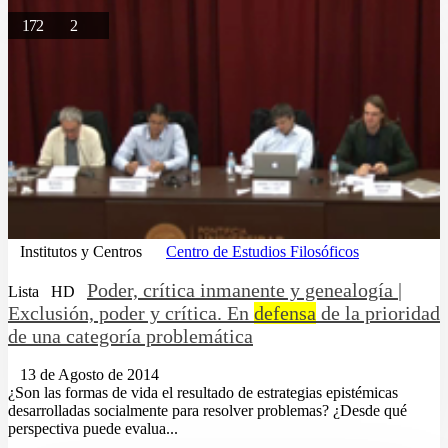
172
2
Institutos y Centros
Centro de Estudios Filosóficos
Poder, crítica inmanente y genealogía |
Lista
HD
Exclusión, poder y crítica. En
defensa
de la prioridad
de una categoría problemática
13 de Agosto de 2014
¿Son las formas de vida el resultado de estrategias epistémicas
desarrolladas socialmente para resolver problemas? ¿Desde qué
perspectiva puede evalua...