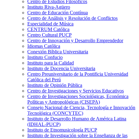
Centro de Estudios Filosóficos
Instituto Riva-Agüero
Centro de Educación Contínua
Centro de Análisis y Resolución de Conflictos
Especialidad de Música
CENTRUM Católica
Centro Cultural PUCP
Centro de Innovación y Desarrollo Emprendedor
Idiomas Católica
Conexión Bíblica Universitaria
Instituto Confucio
Instituto para la Calidad
Instituto de Docencia Universitaria
Centro Preuniversitario de la Pontificia Universidad
Católica del Perú
Instituto de Opinión Pública
Centro de Investigaciones y Servicios Educativos
Centro de Investigaciones Sociológicas, Económica
Políticas y Antropológicas (CISEPA)
Consejo Nacional de Ciencia, Tecnología e Innovación
Tecnológica (CONCYTEC)
Instituto de Desarrollo Humano de América Latina
(IDHAL-PUCP)
Instituto de Etnomusicología PUCP
Instituto de Investigación sobre la Enseñanza de las