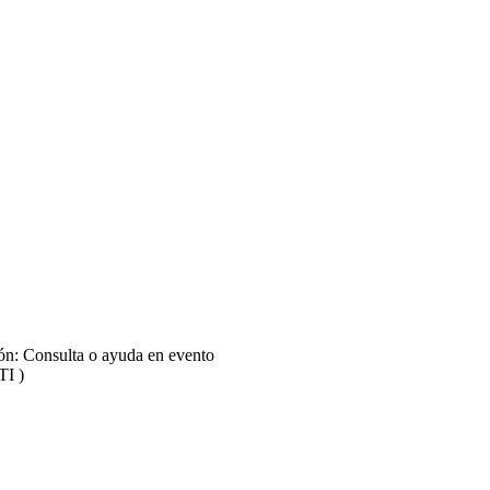
a subjetividad entre el cuerpo y la cultura (Sesión 05)
ión: Consulta o ayuda en evento
TI )