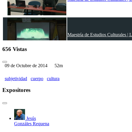
Maestría de Estudios Culturales | L
656 Vistas
09 de Octubre de 2014
52m
Maestría de Estudios Culturales | L
subjetividad
cuerpo
cultura
Expositores
Maestría de Estudios Culturales | L
Jesús
Gonzáles Requena