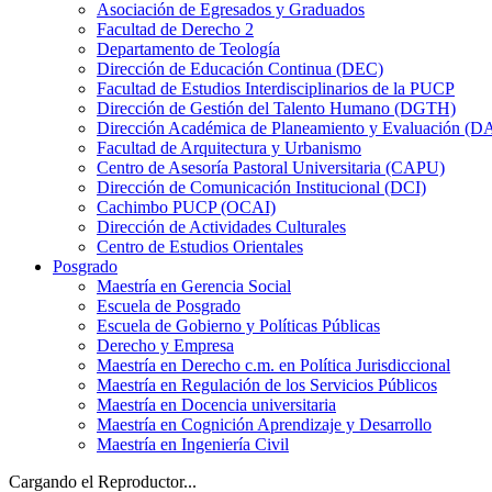
Asociación de Egresados y Graduados
Facultad de Derecho 2
Departamento de Teología
Dirección de Educación Continua (DEC)
Facultad de Estudios Interdisciplinarios de la PUCP
Dirección de Gestión del Talento Humano (DGTH)
Dirección Académica de Planeamiento y Evaluación (D
Facultad de Arquitectura y Urbanismo
Centro de Asesoría Pastoral Universitaria (CAPU)
Dirección de Comunicación Institucional (DCI)
Cachimbo PUCP (OCAI)
Dirección de Actividades Culturales
Centro de Estudios Orientales
Posgrado
Maestría en Gerencia Social
Escuela de Posgrado
Escuela de Gobierno y Políticas Públicas
Derecho y Empresa
Maestría en Derecho c.m. en Política Jurisdiccional
Maestría en Regulación de los Servicios Públicos
Maestría en Docencia universitaria
Maestría en Cognición Aprendizaje y Desarrollo
Maestría en Ingeniería Civil
Cargando el Reproductor...