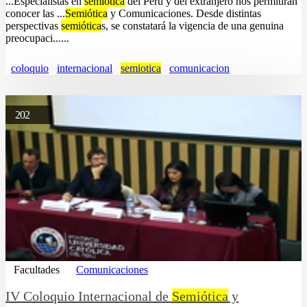
...Especialistas en
semiótica
del Perú y del extranjero nos permitirán
conocer las ...
Semiótica
y Comunicaciones. Desde distintas
perspectivas
semiótica
s, se constatará la vigencia de una genuina
preocupaci......
coloquio
internacional
semiotica
comunicacion
202
Facultades
Comunicaciones
IV Coloquio Internacional de
Semiótica
y