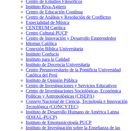
Centro de Estudios Filosóficos
Instituto Riva-Agüero
Centro de Educación Contínua
Centro de Análisis y Resolución de Conflictos
Especialidad de Música
CENTRUM Católica
Centro Cultural PUCP
Centro de Innovación y Desarrollo Emprendedor
Idiomas Católica
Conexión Bíblica Universitaria
Instituto Confucio
Instituto para la Calidad
Instituto de Docencia Universitaria
Centro Preuniversitario de la Pontificia Universidad
Católica del Perú
Instituto de Opinión Pública
Centro de Investigaciones y Servicios Educativos
Centro de Investigaciones Sociológicas, Económica
Políticas y Antropológicas (CISEPA)
Consejo Nacional de Ciencia, Tecnología e Innovación
Tecnológica (CONCYTEC)
Instituto de Desarrollo Humano de América Latina
(IDHAL-PUCP)
Instituto de Etnomusicología PUCP
Instituto de Investigación sobre la Enseñanza de las