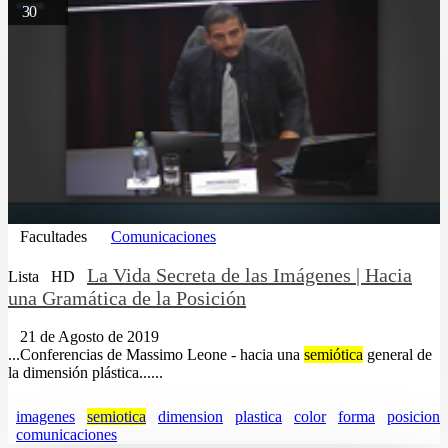
30
Facultades
Comunicaciones
La Vida Secreta de las Imágenes | Hacia
Lista
HD
una Gramática de la Posición
21 de Agosto de 2019
...Conferencias de Massimo Leone - hacia una
semiótica
general de
la dimensión plástica......
imagenes
semiotica
dimension
plastica
color
forma
posicion
comunicaciones