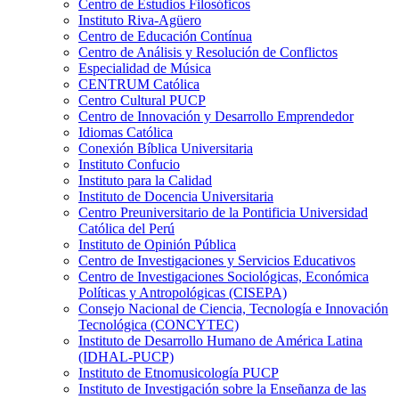
Centro de Estudios Filosóficos
Instituto Riva-Agüero
Centro de Educación Contínua
Centro de Análisis y Resolución de Conflictos
Especialidad de Música
CENTRUM Católica
Centro Cultural PUCP
Centro de Innovación y Desarrollo Emprendedor
Idiomas Católica
Conexión Bíblica Universitaria
Instituto Confucio
Instituto para la Calidad
Instituto de Docencia Universitaria
Centro Preuniversitario de la Pontificia Universidad
Católica del Perú
Instituto de Opinión Pública
Centro de Investigaciones y Servicios Educativos
Centro de Investigaciones Sociológicas, Económica
Políticas y Antropológicas (CISEPA)
Consejo Nacional de Ciencia, Tecnología e Innovación
Tecnológica (CONCYTEC)
Instituto de Desarrollo Humano de América Latina
(IDHAL-PUCP)
Instituto de Etnomusicología PUCP
Instituto de Investigación sobre la Enseñanza de las