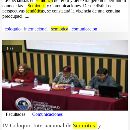
...Especialistas en
semiótica
del Perú y del extranjero nos permitirán
conocer las ...
Semiótica
y Comunicaciones. Desde distintas
perspectivas
semiótica
s, se constatará la vigencia de una genuina
preocupaci......
coloquio
internacional
semiotica
comunicacion
199
Facultades
Comunicaciones
IV Coloquio Internacional de
Semiótica
y