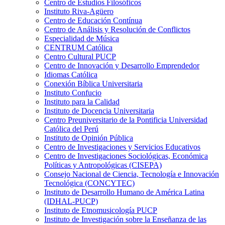
Centro de Estudios Filosóficos
Instituto Riva-Agüero
Centro de Educación Contínua
Centro de Análisis y Resolución de Conflictos
Especialidad de Música
CENTRUM Católica
Centro Cultural PUCP
Centro de Innovación y Desarrollo Emprendedor
Idiomas Católica
Conexión Bíblica Universitaria
Instituto Confucio
Instituto para la Calidad
Instituto de Docencia Universitaria
Centro Preuniversitario de la Pontificia Universidad
Católica del Perú
Instituto de Opinión Pública
Centro de Investigaciones y Servicios Educativos
Centro de Investigaciones Sociológicas, Económica
Políticas y Antropológicas (CISEPA)
Consejo Nacional de Ciencia, Tecnología e Innovación
Tecnológica (CONCYTEC)
Instituto de Desarrollo Humano de América Latina
(IDHAL-PUCP)
Instituto de Etnomusicología PUCP
Instituto de Investigación sobre la Enseñanza de las