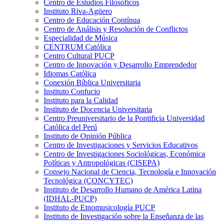
Centro de Estudios Filosóficos
Instituto Riva-Agüero
Centro de Educación Contínua
Centro de Análisis y Resolución de Conflictos
Especialidad de Música
CENTRUM Católica
Centro Cultural PUCP
Centro de Innovación y Desarrollo Emprendedor
Idiomas Católica
Conexión Bíblica Universitaria
Instituto Confucio
Instituto para la Calidad
Instituto de Docencia Universitaria
Centro Preuniversitario de la Pontificia Universidad
Católica del Perú
Instituto de Opinión Pública
Centro de Investigaciones y Servicios Educativos
Centro de Investigaciones Sociológicas, Económica
Políticas y Antropológicas (CISEPA)
Consejo Nacional de Ciencia, Tecnología e Innovación
Tecnológica (CONCYTEC)
Instituto de Desarrollo Humano de América Latina
(IDHAL-PUCP)
Instituto de Etnomusicología PUCP
Instituto de Investigación sobre la Enseñanza de las