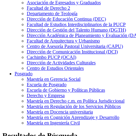
Asociación de Egresados y Graduados
Facultad de Derecho 2
Departamento de Teología
Dirección de Educación Continua (DEC)
Facultad de Estudios Interdisciplinarios de la PUCP
Dirección de Gestión del Talento Humano (DGTH)
Dirección Académica de Planeamiento y Evaluación (D
Facultad de Arquitectura y Urbanismo
Centro de Asesoría Pastoral Universitaria (CAPU)
Dirección de Comunicación Institucional (DCI)
Cachimbo PUCP (OCAI)
Dirección de Actividades Culturales
Centro de Estudios Orientales
Posgrado
Maestría en Gerencia Social
Escuela de Posgrado
Escuela de Gobierno y Políticas Públicas
Derecho y Empresa
Maestría en Derecho c.m. en Política Jurisdiccional
Maestría en Regulación de los Servicios Públicos
Maestría en Docencia universitaria
Maestría en Cognición Aprendizaje y Desarrollo
Maestría en Ingeniería Civil
Resultados de Búsqueda