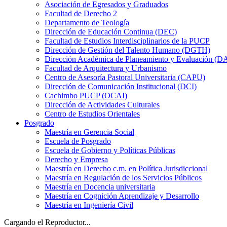
Asociación de Egresados y Graduados
Facultad de Derecho 2
Departamento de Teología
Dirección de Educación Continua (DEC)
Facultad de Estudios Interdisciplinarios de la PUCP
Dirección de Gestión del Talento Humano (DGTH)
Dirección Académica de Planeamiento y Evaluación (D
Facultad de Arquitectura y Urbanismo
Centro de Asesoría Pastoral Universitaria (CAPU)
Dirección de Comunicación Institucional (DCI)
Cachimbo PUCP (OCAI)
Dirección de Actividades Culturales
Centro de Estudios Orientales
Posgrado
Maestría en Gerencia Social
Escuela de Posgrado
Escuela de Gobierno y Políticas Públicas
Derecho y Empresa
Maestría en Derecho c.m. en Política Jurisdiccional
Maestría en Regulación de los Servicios Públicos
Maestría en Docencia universitaria
Maestría en Cognición Aprendizaje y Desarrollo
Maestría en Ingeniería Civil
Cargando el Reproductor...