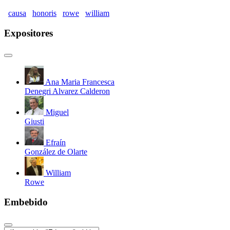
causa
honoris
rowe
william
Expositores
Ana Maria Francesca
Denegri Alvarez Calderon
Miguel
Giusti
Efraín
González de Olarte
William
Rowe
Embebido