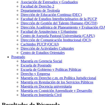
Asociación de Egresados y Graduados
Facultad de Derecho 2
Departamento de Teología
Dirección de Educación Continua (DEC)
Facultad de Estudios Interdisciplinarios de la PUCP
Dirección de Gestión del Talento Humano (DGTH)
Dirección Académica de Planeamiento y Evaluación (D
Facultad de Arquitectura y Urbanismo
Centro de Asesoría Pastoral Universitaria (CAPU)
Dirección de Comunicación Institucional (DCI)
Cachimbo PUCP (OCAI)
Dirección de Actividades Culturales
Centro de Estudios Orientales
Posgrado
Maestría en Gerencia Social
Escuela de Posgrado
Escuela de Gobierno y Políticas Públicas
Derecho y Empresa
Maestría en Derecho c.m. en Política Jurisdiccional
Maestría en Regulación de los Servicios Públicos
Maestría en Docencia universitaria
Maestría en Cognición Aprendizaje y Desarrollo
Maestría en Ingeniería Civil
Resultados de Búsqueda