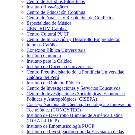
Centro de Estudios Filosóficos
Instituto Riva-Agüero
Centro de Educación Contínua
Centro de Análisis y Resolución de Conflictos
Especialidad de Música
CENTRUM Católica
Centro Cultural PUCP
Centro de Innovación y Desarrollo Emprendedor
Idiomas Católica
Conexión Bíblica Universitaria
Instituto Confucio
Instituto para la Calidad
Instituto de Docencia Universitaria
Centro Preuniversitario de la Pontificia Universidad
Católica del Perú
Instituto de Opinión Pública
Centro de Investigaciones y Servicios Educativos
Centro de Investigaciones Sociológicas, Económica
Políticas y Antropológicas (CISEPA)
Consejo Nacional de Ciencia, Tecnología e Innovación
Tecnológica (CONCYTEC)
Instituto de Desarrollo Humano de América Latina
(IDHAL-PUCP)
Instituto de Etnomusicología PUCP
Instituto de Investigación sobre la Enseñanza de las