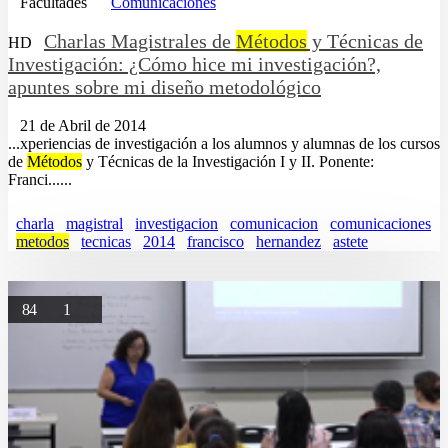
Facultades
Comunicaciones
Charlas Magistrales de
Métodos
y Técnicas de
HD
Investigación: ¿Cómo hice mi investigación?,
apuntes sobre mi diseño metodológico
21 de Abril de 2014
...xperiencias de investigación a los alumnos y alumnas de los cursos
de
Métodos
y Técnicas de la Investigación I y II. Ponente:
Franci......
charla
magistral
investigacion
comunicacion
comunicaciones
metodos
tecnicas
2014
francisco
hernandez
astete
84
1