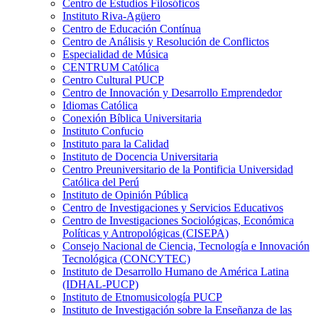
Centro de Estudios Filosóficos
Instituto Riva-Agüero
Centro de Educación Contínua
Centro de Análisis y Resolución de Conflictos
Especialidad de Música
CENTRUM Católica
Centro Cultural PUCP
Centro de Innovación y Desarrollo Emprendedor
Idiomas Católica
Conexión Bíblica Universitaria
Instituto Confucio
Instituto para la Calidad
Instituto de Docencia Universitaria
Centro Preuniversitario de la Pontificia Universidad
Católica del Perú
Instituto de Opinión Pública
Centro de Investigaciones y Servicios Educativos
Centro de Investigaciones Sociológicas, Económica
Políticas y Antropológicas (CISEPA)
Consejo Nacional de Ciencia, Tecnología e Innovación
Tecnológica (CONCYTEC)
Instituto de Desarrollo Humano de América Latina
(IDHAL-PUCP)
Instituto de Etnomusicología PUCP
Instituto de Investigación sobre la Enseñanza de las