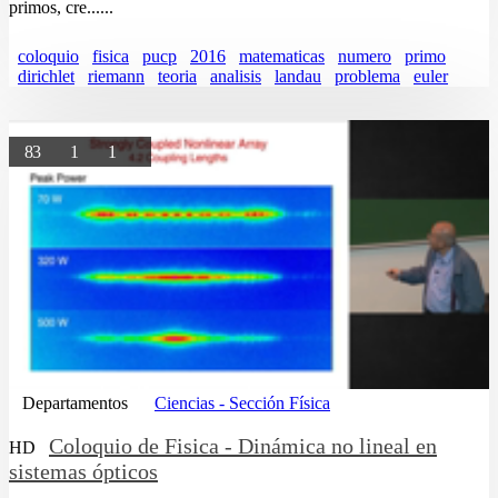
primos, cre......
coloquio
fisica
pucp
2016
matematicas
numero
primo
dirichlet
riemann
teoria
analisis
landau
problema
euler
83
1
1
Departamentos
Ciencias - Sección Física
Coloquio de Fisica - Dinámica no lineal en
HD
sistemas ópticos