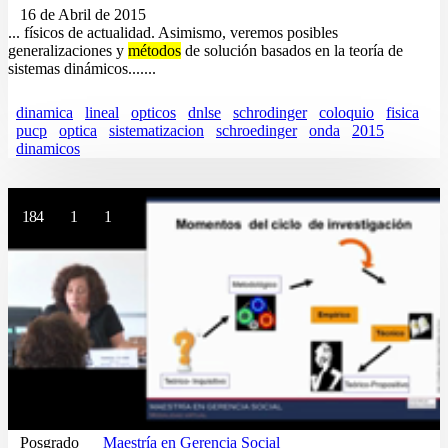
16 de Abril de 2015
... físicos de actualidad. Asimismo, veremos posibles
generalizaciones y
métodos
de solución basados en la teoría de
sistemas dinámicos.......
dinamica
lineal
opticos
dnlse
schrodinger
coloquio
fisica
pucp
optica
sistematizacion
schroedinger
onda
2015
dinamicos
184
1
1
Posgrado
Maestría en Gerencia Social