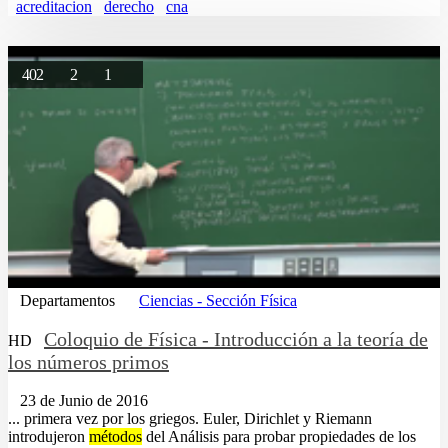
acreditacion
derecho
cna
402
2
1
Departamentos
Ciencias - Sección Física
Coloquio de Física - Introducción a la teoría de
HD
los números primos
23 de Junio de 2016
... primera vez por los griegos. Euler, Dirichlet y Riemann
introdujeron
métodos
del Análisis para probar propiedades de los