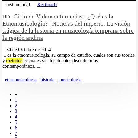
Institucional
Rectorado
Ciclo de Videoconferencias : ¿Qué es la
HD
Etnomusicología? | Noticias del imperio. La visión
trágica de la historia en musicología temprana sobre
la región andina
30 de Octubre de 2014
... es la etnomusicología, su campo de estudio, cuáles son sus teorías
y
métodos
, y cuáles son los debates disciplinarios
contemporáneos......
etnomusicologia
historia
musicologia
«
1
2
3
4
5
6
7