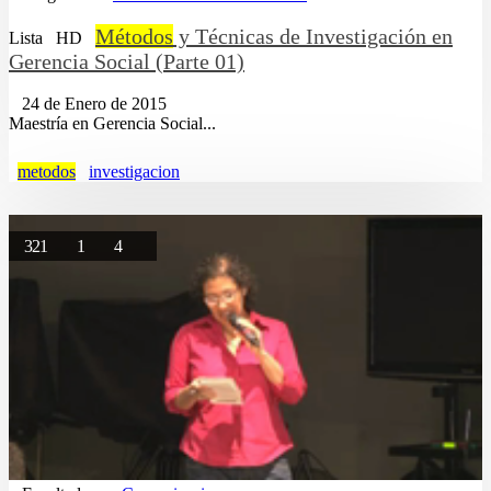
Métodos
y Técnicas de Investigación en
Lista
HD
Gerencia Social (Parte 01)
24 de Enero de 2015
Maestría en Gerencia Social...
metodos
investigacion
321
1
4