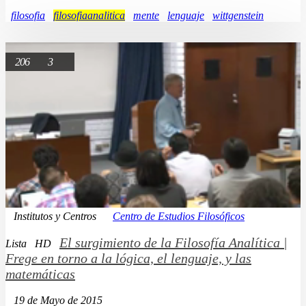
filosofia
filosofiaanalitica
mente
lenguaje
wittgenstein
206
3
Institutos y Centros
Centro de Estudios Filosóficos
El surgimiento de la Filosofía Analítica |
Lista
HD
Frege en torno a la lógica, el lenguaje, y las
matemáticas
19 de Mayo de 2015