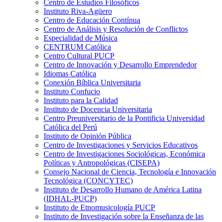
Centro de Estudios Filosóficos
Instituto Riva-Agüero
Centro de Educación Contínua
Centro de Análisis y Resolución de Conflictos
Especialidad de Música
CENTRUM Católica
Centro Cultural PUCP
Centro de Innovación y Desarrollo Emprendedor
Idiomas Católica
Conexión Bíblica Universitaria
Instituto Confucio
Instituto para la Calidad
Instituto de Docencia Universitaria
Centro Preuniversitario de la Pontificia Universidad
Católica del Perú
Instituto de Opinión Pública
Centro de Investigaciones y Servicios Educativos
Centro de Investigaciones Sociológicas, Económica
Políticas y Antropológicas (CISEPA)
Consejo Nacional de Ciencia, Tecnología e Innovación
Tecnológica (CONCYTEC)
Instituto de Desarrollo Humano de América Latina
(IDHAL-PUCP)
Instituto de Etnomusicología PUCP
Instituto de Investigación sobre la Enseñanza de las