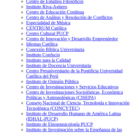
Centro de Estudios Filosóficos
Instituto Riva-Agüero
Centro de Educación Contínua
Centro de Análisis y Resolución de Conflictos
Especialidad de Música
CENTRUM Católica
Centro Cultural PUCP
Centro de Innovación y Desarrollo Emprendedor
Idiomas Católica
Conexión Bíblica Universitaria
Instituto Confucio
Instituto para la Calidad
Instituto de Docencia Universitaria
Centro Preuniversitario de la Pontificia Universidad
Católica del Perú
Instituto de Opinión Pública
Centro de Investigaciones y Servicios Educativos
Centro de Investigaciones Sociológicas, Económica
Políticas y Antropológicas (CISEPA)
Consejo Nacional de Ciencia, Tecnología e Innovación
Tecnológica (CONCYTEC)
Instituto de Desarrollo Humano de América Latina
(IDHAL-PUCP)
Instituto de Etnomusicología PUCP
Instituto de Investigación sobre la Enseñanza de las