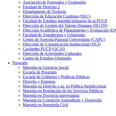
Asociación de Egresados y Graduados
Facultad de Derecho 2
Departamento de Teología
Dirección de Educación Continua (DEC)
Facultad de Estudios Interdisciplinarios de la PUCP
Dirección de Gestión del Talento Humano (DGTH)
Dirección Académica de Planeamiento y Evaluación (D
Facultad de Arquitectura y Urbanismo
Centro de Asesoría Pastoral Universitaria (CAPU)
Dirección de Comunicación Institucional (DCI)
Cachimbo PUCP (OCAI)
Dirección de Actividades Culturales
Centro de Estudios Orientales
Posgrado
Maestría en Gerencia Social
Escuela de Posgrado
Escuela de Gobierno y Políticas Públicas
Derecho y Empresa
Maestría en Derecho c.m. en Política Jurisdiccional
Maestría en Regulación de los Servicios Públicos
Maestría en Docencia universitaria
Maestría en Cognición Aprendizaje y Desarrollo
Maestría en Ingeniería Civil