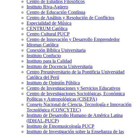
Centro de Estudios Filosóficos
Instituto Riva-Agüero
Centro de Educación Contínua
Centro de Análisis y Resolución de Conflictos
Especialidad de Música
CENTRUM Católica
Centro Cultural PUCP
Centro de Innovación y Desarrollo Emprendedor
Idiomas Católica
Conexión Bíblica Universitaria
Instituto Confucio
Instituto para la Calidad
Instituto de Docencia Universitaria
Centro Preuniversitario de la Pontificia Universidad
Católica del Perú
Instituto de Opinión Pública
Centro de Investigaciones y Servicios Educativos
Centro de Investigaciones Sociológicas, Económica
Políticas y Antropológicas (CISEPA)
Consejo Nacional de Ciencia, Tecnología e Innovación
Tecnológica (CONCYTEC)
Instituto de Desarrollo Humano de América Latina
(IDHAL-PUCP)
Instituto de Etnomusicología PUCP
Instituto de Investigación sobre la Enseñanza de las