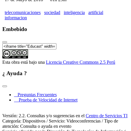
Conferencia | Día Mundial de las
Telecomunicaciones y la Sociedad de la Información
(Parte 06)
telecomunicaciones
sociedad
inteligencia
artificial
informacion
Embebido
Esta obra está bajo una
Licencia Creative Commons 2.5 Perú
¿ Ayuda ?
Preguntas Frecuentes
Prueba de Velocidad de Internet
Versión: 2.2. Consultas y/o sugerencias en el
Centro de Servicios TI
Categoría: Dispositivos / Servicio: Videoconferencias / Tipo de
atención: Consulta o ayuda en evento