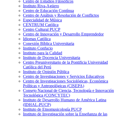
Centro de Estudios Filosóficos
Instituto Riva-Agüero
Centro de Educación Contínua
Centro de Análisis y Resolución de Conflictos
Especialidad de Música
CENTRUM Católica
Centro Cultural PUCP
Centro de Innovación y Desarrollo Emprendedor
Idiomas Católica
Conexión Bíblica Universitaria
Instituto Confucio
Instituto para la Calidad
Instituto de Docencia Universitaria
Centro Preuniversitario de la Pontificia Universidad
Católica del Perú
Instituto de Opinión Pública
Centro de Investigaciones y Servicios Educativos
Centro de Investigaciones Sociológicas, Económica
Políticas y Antropológicas (CISEPA)
Consejo Nacional de Ciencia, Tecnología e Innovación
Tecnológica (CONCYTEC)
Instituto de Desarrollo Humano de América Latina
(IDHAL-PUCP)
Instituto de Etnomusicología PUCP
Instituto de Investigación sobre la Enseñanza de las