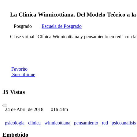
La Clínica Winnicottiana. Del Modelo Teórico a la
Posgrado
Escuela de Posgrado
Clase virtual "Clínica Winnicottiana y pensamiento en red" con la
Favorito
Suscribirme
35 Vistas
24 de Abril de 2018
01h 43m
psicologia
clinica
winnicottiana
pensamiento
red
psicoanalisis
Embebido