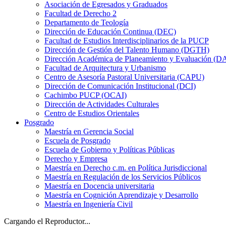
Asociación de Egresados y Graduados
Facultad de Derecho 2
Departamento de Teología
Dirección de Educación Continua (DEC)
Facultad de Estudios Interdisciplinarios de la PUCP
Dirección de Gestión del Talento Humano (DGTH)
Dirección Académica de Planeamiento y Evaluación (D
Facultad de Arquitectura y Urbanismo
Centro de Asesoría Pastoral Universitaria (CAPU)
Dirección de Comunicación Institucional (DCI)
Cachimbo PUCP (OCAI)
Dirección de Actividades Culturales
Centro de Estudios Orientales
Posgrado
Maestría en Gerencia Social
Escuela de Posgrado
Escuela de Gobierno y Políticas Públicas
Derecho y Empresa
Maestría en Derecho c.m. en Política Jurisdiccional
Maestría en Regulación de los Servicios Públicos
Maestría en Docencia universitaria
Maestría en Cognición Aprendizaje y Desarrollo
Maestría en Ingeniería Civil
Cargando el Reproductor...