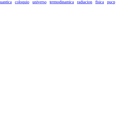
uantica
coloquio
universo
termodinamica
radiacion
fisica
pucp