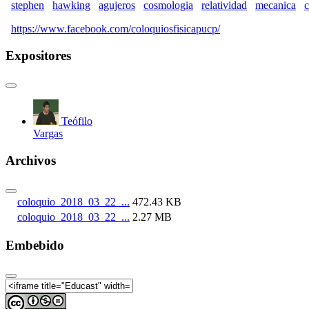
stephen
hawking
agujeros
cosmologia
relatividad
mecanica
c
https://www.facebook.com/coloquiosfisicapucp/
Expositores
Teófilo
Vargas
Archivos
coloquio_2018_03_22_...
472.43 KB
coloquio_2018_03_22_...
2.27 MB
Embebido