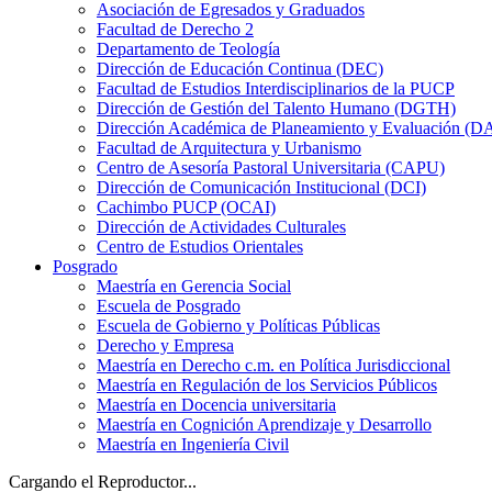
Asociación de Egresados y Graduados
Facultad de Derecho 2
Departamento de Teología
Dirección de Educación Continua (DEC)
Facultad de Estudios Interdisciplinarios de la PUCP
Dirección de Gestión del Talento Humano (DGTH)
Dirección Académica de Planeamiento y Evaluación (D
Facultad de Arquitectura y Urbanismo
Centro de Asesoría Pastoral Universitaria (CAPU)
Dirección de Comunicación Institucional (DCI)
Cachimbo PUCP (OCAI)
Dirección de Actividades Culturales
Centro de Estudios Orientales
Posgrado
Maestría en Gerencia Social
Escuela de Posgrado
Escuela de Gobierno y Políticas Públicas
Derecho y Empresa
Maestría en Derecho c.m. en Política Jurisdiccional
Maestría en Regulación de los Servicios Públicos
Maestría en Docencia universitaria
Maestría en Cognición Aprendizaje y Desarrollo
Maestría en Ingeniería Civil
Cargando el Reproductor...