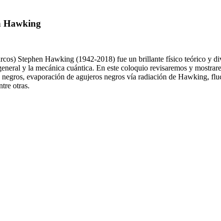
en Hawking
s) Stephen Hawking (1942-2018) fue un brillante físico teórico y divu
d general y la mecánica cuántica. En este coloquio revisaremos y mostrar
s negros, evaporación de agujeros negros vía radiación de Hawking, fluc
tre otras.