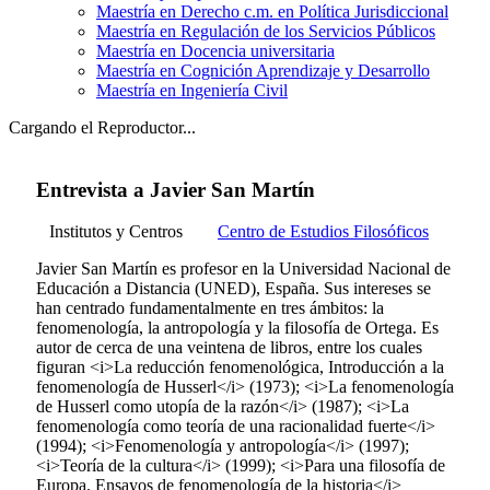
Maestría en Derecho c.m. en Política Jurisdiccional
Maestría en Regulación de los Servicios Públicos
Maestría en Docencia universitaria
Maestría en Cognición Aprendizaje y Desarrollo
Maestría en Ingeniería Civil
Cargando el Reproductor...
Entrevista a Javier San Martín
Institutos y Centros
Centro de Estudios Filosóficos
Javier San Martín es profesor en la Universidad Nacional de
Educación a Distancia (UNED), España. Sus intereses se
han centrado fundamentalmente en tres ámbitos: la
fenomenología, la antropología y la filosofía de Ortega. Es
autor de cerca de una veintena de libros, entre los cuales
figuran <i>La reducción fenomenológica, Introducción a la
fenomenología de Husserl</i> (1973); <i>La fenomenología
de Husserl como utopía de la razón</i> (1987); <i>La
fenomenología como teoría de una racionalidad fuerte</i>
(1994); <i>Fenomenología y antropología</i> (1997);
<i>Teoría de la cultura</i> (1999); <i>Para una filosofía de
Europa. Ensayos de fenomenología de la historia</i>