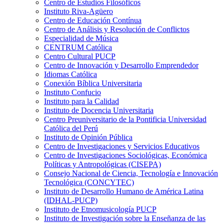
Centro de Estudios Filosóficos
Instituto Riva-Agüero
Centro de Educación Contínua
Centro de Análisis y Resolución de Conflictos
Especialidad de Música
CENTRUM Católica
Centro Cultural PUCP
Centro de Innovación y Desarrollo Emprendedor
Idiomas Católica
Conexión Bíblica Universitaria
Instituto Confucio
Instituto para la Calidad
Instituto de Docencia Universitaria
Centro Preuniversitario de la Pontificia Universidad
Católica del Perú
Instituto de Opinión Pública
Centro de Investigaciones y Servicios Educativos
Centro de Investigaciones Sociológicas, Económica
Políticas y Antropológicas (CISEPA)
Consejo Nacional de Ciencia, Tecnología e Innovación
Tecnológica (CONCYTEC)
Instituto de Desarrollo Humano de América Latina
(IDHAL-PUCP)
Instituto de Etnomusicología PUCP
Instituto de Investigación sobre la Enseñanza de las