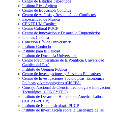
Centro de Estudios Filosóficos
Instituto Riva-Agüero
Centro de Educación Contínua
Centro de Análisis y Resolución de Conflictos
Especialidad de Música
CENTRUM Católica
Centro Cultural PUCP
Centro de Innovación y Desarrollo Emprendedor
Idiomas Católica
Conexión Bíblica Universitaria
Instituto Confucio
Instituto para la Calidad
Instituto de Docencia Universitaria
Centro Preuniversitario de la Pontificia Universidad
Católica del Perú
Instituto de Opinión Pública
Centro de Investigaciones y Servicios Educativos
Centro de Investigaciones Sociológicas, Económica
Políticas y Antropológicas (CISEPA)
Consejo Nacional de Ciencia, Tecnología e Innovación
Tecnológica (CONCYTEC)
Instituto de Desarrollo Humano de América Latina
(IDHAL-PUCP)
Instituto de Etnomusicología PUCP
Instituto de Investigación sobre la Enseñanza de las