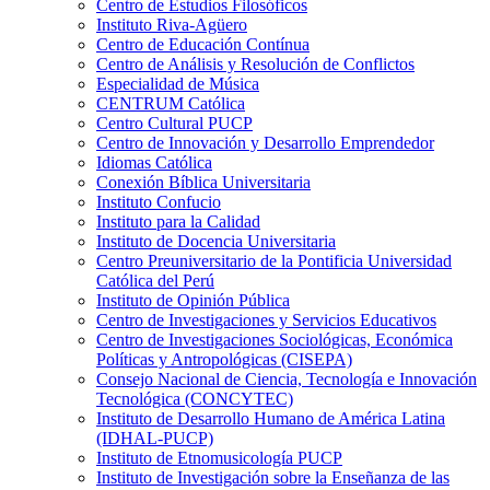
Centro de Estudios Filosóficos
Instituto Riva-Agüero
Centro de Educación Contínua
Centro de Análisis y Resolución de Conflictos
Especialidad de Música
CENTRUM Católica
Centro Cultural PUCP
Centro de Innovación y Desarrollo Emprendedor
Idiomas Católica
Conexión Bíblica Universitaria
Instituto Confucio
Instituto para la Calidad
Instituto de Docencia Universitaria
Centro Preuniversitario de la Pontificia Universidad
Católica del Perú
Instituto de Opinión Pública
Centro de Investigaciones y Servicios Educativos
Centro de Investigaciones Sociológicas, Económica
Políticas y Antropológicas (CISEPA)
Consejo Nacional de Ciencia, Tecnología e Innovación
Tecnológica (CONCYTEC)
Instituto de Desarrollo Humano de América Latina
(IDHAL-PUCP)
Instituto de Etnomusicología PUCP
Instituto de Investigación sobre la Enseñanza de las