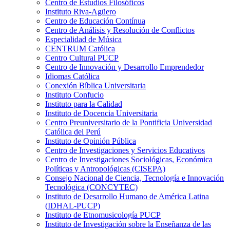
Centro de Estudios Filosóficos
Instituto Riva-Agüero
Centro de Educación Contínua
Centro de Análisis y Resolución de Conflictos
Especialidad de Música
CENTRUM Católica
Centro Cultural PUCP
Centro de Innovación y Desarrollo Emprendedor
Idiomas Católica
Conexión Bíblica Universitaria
Instituto Confucio
Instituto para la Calidad
Instituto de Docencia Universitaria
Centro Preuniversitario de la Pontificia Universidad
Católica del Perú
Instituto de Opinión Pública
Centro de Investigaciones y Servicios Educativos
Centro de Investigaciones Sociológicas, Económica
Políticas y Antropológicas (CISEPA)
Consejo Nacional de Ciencia, Tecnología e Innovación
Tecnológica (CONCYTEC)
Instituto de Desarrollo Humano de América Latina
(IDHAL-PUCP)
Instituto de Etnomusicología PUCP
Instituto de Investigación sobre la Enseñanza de las