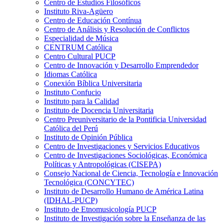
Centro de Estudios Filosóficos
Instituto Riva-Agüero
Centro de Educación Contínua
Centro de Análisis y Resolución de Conflictos
Especialidad de Música
CENTRUM Católica
Centro Cultural PUCP
Centro de Innovación y Desarrollo Emprendedor
Idiomas Católica
Conexión Bíblica Universitaria
Instituto Confucio
Instituto para la Calidad
Instituto de Docencia Universitaria
Centro Preuniversitario de la Pontificia Universidad
Católica del Perú
Instituto de Opinión Pública
Centro de Investigaciones y Servicios Educativos
Centro de Investigaciones Sociológicas, Económica
Políticas y Antropológicas (CISEPA)
Consejo Nacional de Ciencia, Tecnología e Innovación
Tecnológica (CONCYTEC)
Instituto de Desarrollo Humano de América Latina
(IDHAL-PUCP)
Instituto de Etnomusicología PUCP
Instituto de Investigación sobre la Enseñanza de las